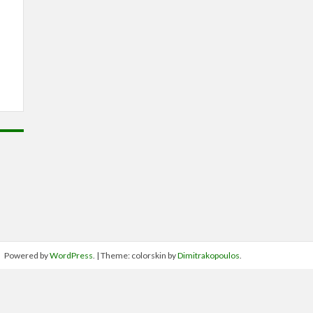
Powered by
WordPress
. | Theme: colorskin by
Dimitrakopoulos
.