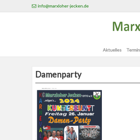
Skip
info@marxloher-jecken.de
to
content
Aktuelles
Termin
Damenparty