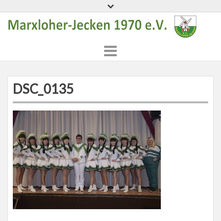
Skip
to
content
DSC_0135