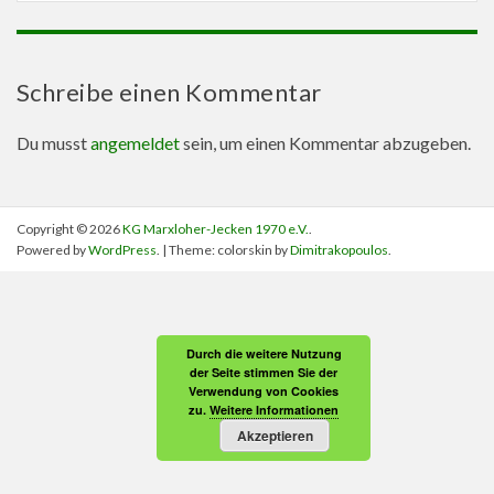
Schreibe einen Kommentar
Du musst
angemeldet
sein, um einen Kommentar abzugeben.
Copyright © 2026
KG Marxloher-Jecken 1970 e.V.
.
Powered by
WordPress
. | Theme: colorskin by
Dimitrakopoulos
.
Durch die weitere Nutzung
der Seite stimmen Sie der
Verwendung von Cookies
zu.
Weitere Informationen
Akzeptieren