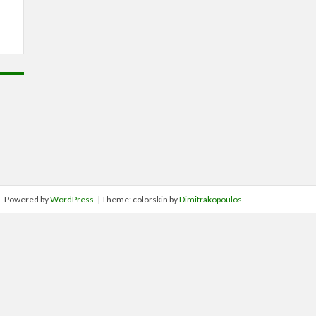
Powered by
WordPress
. | Theme: colorskin by
Dimitrakopoulos
.