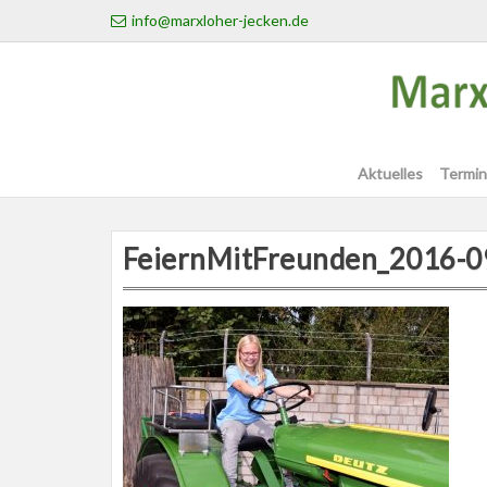
Skip
info@marxloher-jecken.de
to
content
Aktuelles
Termin
FeiernMitFreunden_2016-0