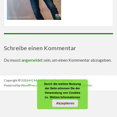
Schreibe einen Kommentar
Du musst
angemeldet
sein, um einen Kommentar abzugeben.
Copyright © 2026
KG Marxloher-Jecken 1970 e.V.
.
Durch die weitere Nutzung
Powered by
WordPress
. | Theme: colorskin by
Dimitrakopoulos
.
der Seite stimmen Sie der
Verwendung von Cookies
zu.
Weitere Informationen
Akzeptieren