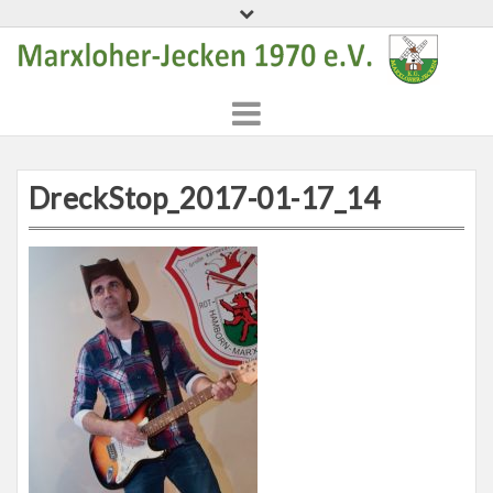
Skip
to
content
DreckStop_2017-01-17_14