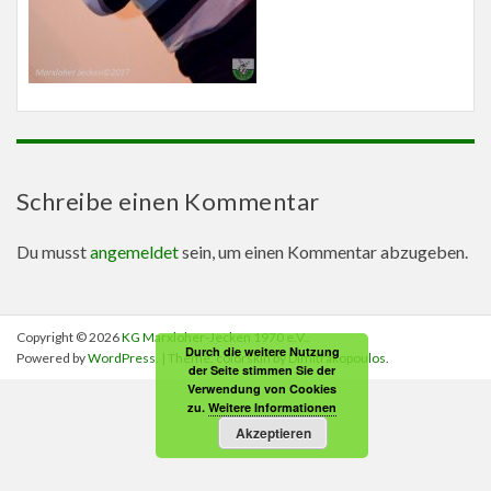
Schreibe einen Kommentar
Du musst
angemeldet
sein, um einen Kommentar abzugeben.
Copyright © 2026
KG Marxloher-Jecken 1970 e.V.
.
Durch die weitere Nutzung
Powered by
WordPress
. | Theme: colorskin by
Dimitrakopoulos
.
der Seite stimmen Sie der
Verwendung von Cookies
zu.
Weitere Informationen
Akzeptieren