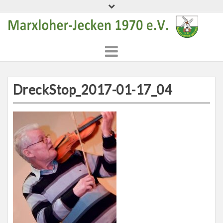
Skip
to
content
DreckStop_2017-01-17_04