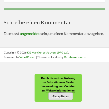
Schreibe einen Kommentar
Du musst
angemeldet
sein, um einen Kommentar abzugeben.
Copyright © 2026
KG Marxloher-Jecken 1970 e.V.
.
Powered by
WordPress
. | Theme: colorskin by
Dimitrakopoulos
.
Durch die weitere Nutzung
der Seite stimmen Sie der
Verwendung von Cookies
zu.
Weitere Informationen
Akzeptieren