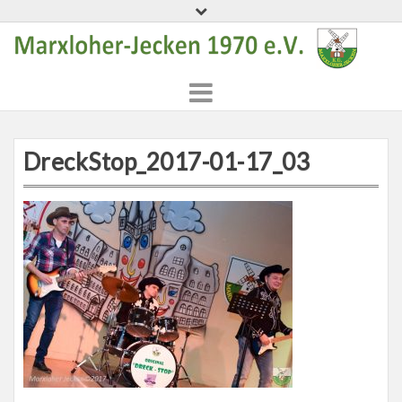
Skip
to
content
DreckStop_2017-01-17_03