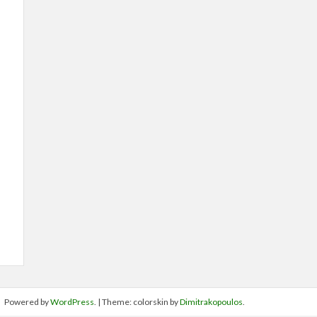
Powered by
WordPress
. | Theme: colorskin by
Dimitrakopoulos
.