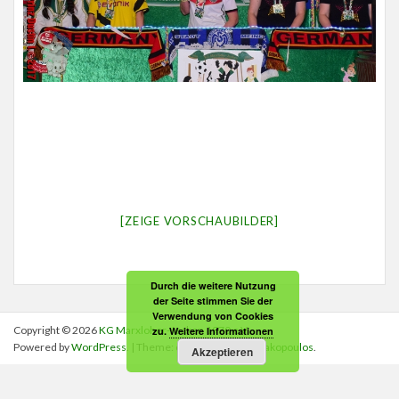
[ZEIGE VORSCHAUBILDER]
Durch die weitere Nutzung
der Seite stimmen Sie der
Verwendung von Cookies
Copyright © 2026
KG Marxloher-Jecken 1970 e.V.
.
zu.
Weitere Informationen
Powered by
WordPress
. | Theme: colorskin by
Dimitrakopoulos
.
Akzeptieren